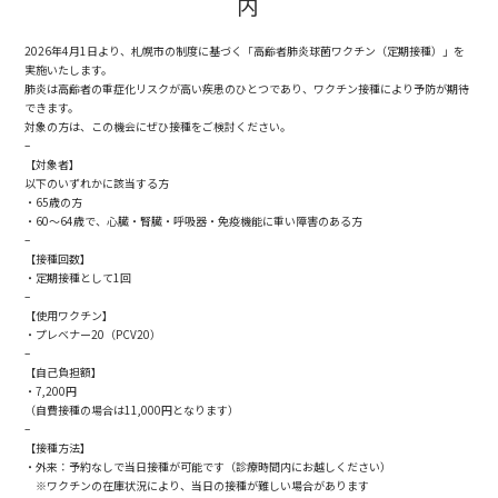
内
2026年4月1日より、札幌市の制度に基づく「高齢者肺炎球菌ワクチン（定期接種）」を
実施いたします。
肺炎は高齢者の重症化リスクが高い疾患のひとつであり、ワクチン接種により予防が期待
できます。
対象の方は、この機会にぜひ接種をご検討ください。
–
【対象者】
以下のいずれかに該当する方
・65歳の方
・60～64歳で、心臓・腎臓・呼吸器・免疫機能に重い障害のある方
–
【接種回数】
・定期接種として1回
–
【使用ワクチン】
・プレベナー20（PCV20）
–
【自己負担額】
・7,200円
（自費接種の場合は11,000円となります）
–
【接種方法】
・外来：予約なしで当日接種が可能です（診療時間内にお越しください）
※ワクチンの在庫状況により、当日の接種が難しい場合があります