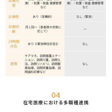
診療内
滴）・処置・検査 健康管理
滴）・処置・検査 健康管理
容
など
など
計画性
あり（定期的）
なし（緊急）
診療回
月１回～（患者様の状態に
ー
数
応じて）
24時間
あり ※緊急時往診含む
なし
対応
ケアマネ、訪問看護ステー
ション、訪問介護、訪問入
連携
浴、訪問リハビリ、訪問服
なし
薬指導、訪問栄養指導、訪
問歯科診療など
在宅医療における多職種連携